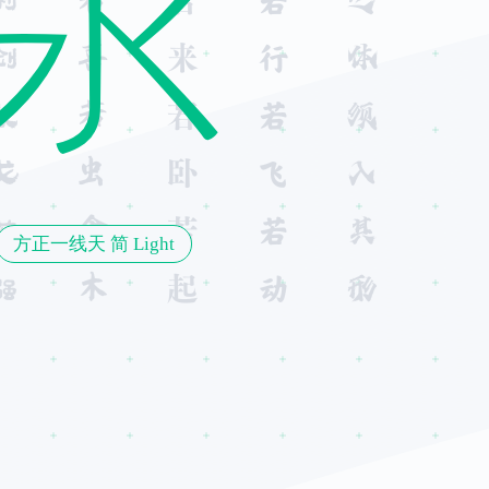
永
方正一线天 简 Light